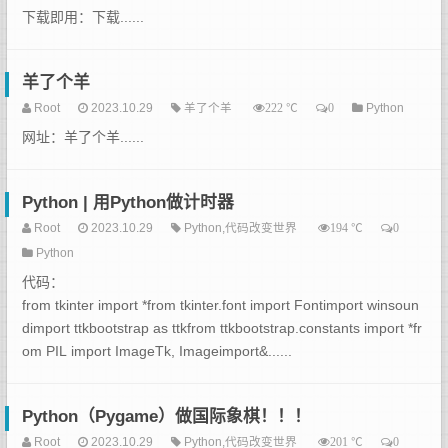
下载即用：下载......
羊了个羊
Root
2023.10.29
羊了个羊
℃
Python
222
0
网址：羊了个羊......
Python | 用Python做计时器
Root
2023.10.29
Python,代码改变世界
℃
194
0
Python
代码：
from tkinter import *from tkinter.font import Fontimport winsoun
dimport ttkbootstrap as ttkfrom ttkbootstrap.constants import *fr
om PIL import ImageTk, Imageimport&......
Python（Pygame）做国际象棋！！！
Root
2023.10.29
Python,代码改变世界
℃
201
0