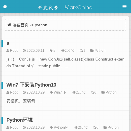
博客首页
->
python
s
Root
2025.09.11
s
℃
Python
200
1
js : { ConJs js = new ConJs1(self.class);}class Construct exten
ds Thread.oi :{ static public ......
Win7 下安装Python10
Root
2023.10.29
Win7 下
℃
Python
225
0
安装包：安装包......
Python环境
Root
2023.10.29
Python环
℃
Python
210
0