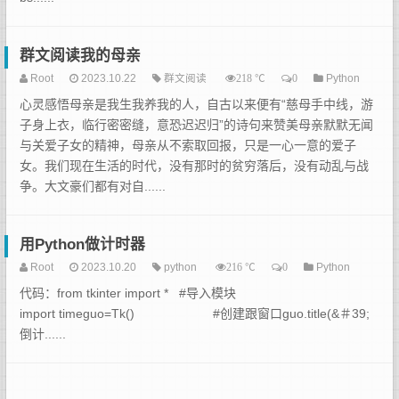
群文阅读我的母亲
Root
2023.10.22
群文阅读
℃
Python
218
0
心灵感悟母亲是我生我养我的人，自古以来便有“慈母手中线，游
子身上衣，临行密密缝，意恐迟迟归”的诗句来赞美母亲默默无闻
与关爱子女的精神，母亲从不索取回报，只是一心一意的爱子
女。我们现在生活的时代，没有那时的贫穷落后，没有动乱与战
争。大文豪们都有对自......
用Python做计时器
Root
2023.10.20
python
℃
Python
216
0
代码：from tkinter import * #导入模块
import timeguo=Tk() #创建跟窗口guo.title(&＃39;
倒计......