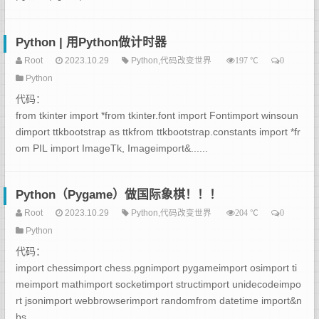
Python | 用Python做计时器
Root
2023.10.29
Python,代码改变世界
℃
197
0
Python
代码：
from tkinter import *from tkinter.font import Fontimport winsoun
dimport ttkbootstrap as ttkfrom ttkbootstrap.constants import *fr
om PIL import ImageTk, Imageimport&......
Python（Pygame）做国际象棋！！！
Root
2023.10.29
Python,代码改变世界
℃
204
0
Python
代码：
import chessimport chess.pgnimport pygameimport osimport ti
meimport mathimport socketimport structimport unidecodeimpo
rt jsonimport webbrowserimport randomfrom datetime import&n
bs......